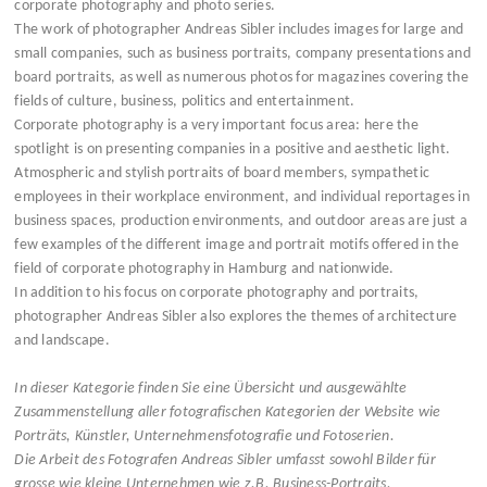
corporate photography and photo series.
The work of photographer Andreas Sibler includes images for large and
small companies, such as business portraits, company presentations and
board portraits, as well as numerous photos for magazines covering the
fields of culture, business, politics and entertainment.
Corporate photography is a very important focus area: here the
spotlight is on presenting companies in a positive and aesthetic light.
Atmospheric and stylish portraits of board members, sympathetic
employees in their workplace environment, and individual reportages in
business spaces, production environments, and outdoor areas are just a
few examples of the different image and portrait motifs offered in the
field of corporate photography in Hamburg and nationwide.
In addition to his focus on corporate photography and portraits,
photographer Andreas Sibler also explores the themes of architecture
and landscape.
In dieser Kategorie finden Sie eine Übersicht und ausgewählte
Zusammenstellung aller fotografischen Kategorien der Website wie
Porträts, Künstler, Unternehmensfotografie und Fotoserien.
Die Arbeit des Fotografen Andreas Sibler umfasst sowohl Bilder für
grosse wie kleine Unternehmen wie z.B. Business-Portraits,